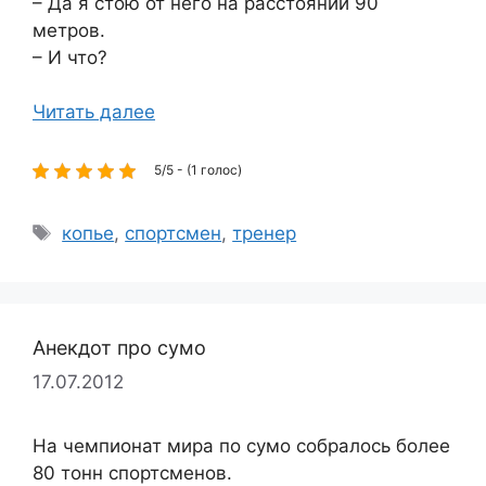
– Да я стою от него на расстоянии 90
метров.
– И что?
Читать далее
5/5 - (1 голос)
Метки
копье
,
спортсмен
,
тренер
Анекдот про сумо
17.07.2012
На чемпионат мира по сумо собралось более
80 тонн спортсменов.