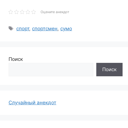
Оцените анекдот
Метки
спорт
,
спортсмен
,
сумо
Поиск
Поиск
Случайный анекдот