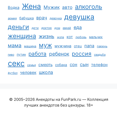
Жена
алкоголь
Мужик
авто
Водка
девушка
врач
бабушка
армия
девочка
деньги
еда
дети
доктор
дом
еврей
женщина
жизнь
кот
мальчик
жопа
любовь
муж
мама
папа
мужчина
отец
машина
парень
работа
россия
ребенок
путин
пиво
свадьба
секс
сын
сон
смерть
телефон
собака
семья
школа
человек
футбол
© 2005–2026 Анекдоты на FunPark.ru — Коллекция
лучших анекдотов без цензуры. 18+