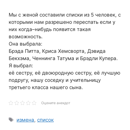
Мы с женой составили списки из 5 человек, с
которыми нам разрешено переспать если у
них когда–нибудь появится такая
возможность.
Она выбрала:
Брэда Питта, Криса Хемсворта, Дэвида
Бекхэма, Ченнинга Татума и Брэдли Купера.
Я выбрал:
её сестру, её двоюродную сестру, её лучшую
подругу, нашу соседку и учительницу
третьего класса нашего сына.
Оцените анекдот
Метки
измена
,
список