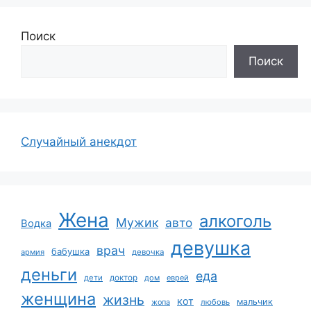
Поиск
Поиск
Случайный анекдот
Жена
алкоголь
Мужик
авто
Водка
девушка
врач
бабушка
армия
девочка
деньги
еда
дети
доктор
дом
еврей
женщина
жизнь
кот
мальчик
жопа
любовь