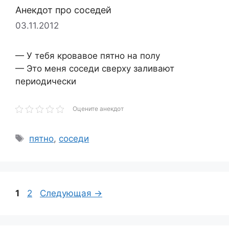
Анекдот про соседей
03.11.2012
— У тебя кровавое пятно на полу
— Это меня соседи сверху заливают
периодически
Оцените анекдот
Метки
пятно
,
соседи
Страница
Страница
1
2
Следующая
→