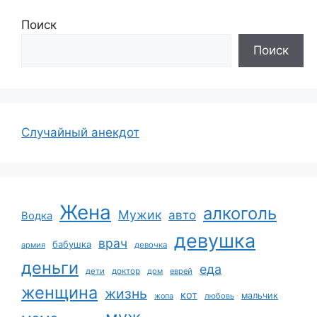
Поиск
Поиск
Случайный анекдот
Жена
алкоголь
Мужик
авто
Водка
девушка
врач
бабушка
армия
девочка
деньги
еда
дети
доктор
дом
еврей
женщина
жизнь
кот
мальчик
жопа
любовь