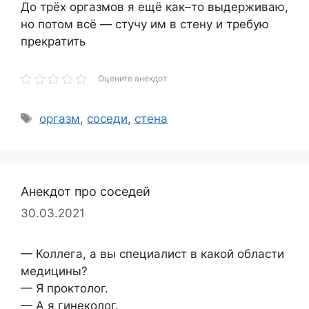
До трёх оргазмов я ещё как–то выдерживаю,
но потом всё — стучу им в стену и требую
прекратить
Оцените анекдот
Метки
оргазм
,
соседи
,
стена
Анекдот про соседей
30.03.2021
— Коллега, а вы специалист в какой области
медицины?
— Я проктолог.
— А я гинеколог.