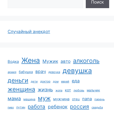
Поиск
Случайный анекдот
Жена
алкоголь
Мужик
авто
Водка
девушка
врач
бабушка
армия
девочка
деньги
еда
дети
доктор
дом
еврей
женщина
жизнь
кот
мальчик
жопа
любовь
муж
мама
папа
мужчина
отец
машина
парень
работа
россия
ребенок
путин
пиво
свадьба