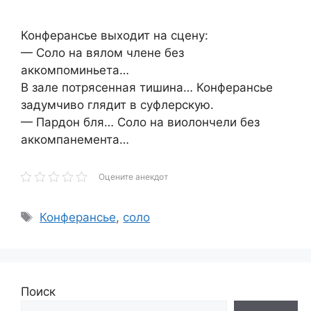
Конферансье выходит на сцену:
— Соло на вялом члене без
аккомпоминьета…
В зале потрясенная тишина… Конферансье
задумчиво глядит в суфлерскую.
— Пардон бля… Соло на виолончели без
аккомпанемента…
Оцените анекдот
Метки
Конферансье
,
соло
Поиск