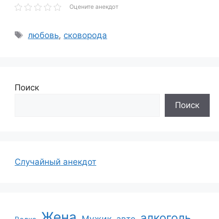
Оцените анекдот
Метки
любовь
,
сковорода
Поиск
Поиск
Случайный анекдот
Жена
алкоголь
Мужик
авто