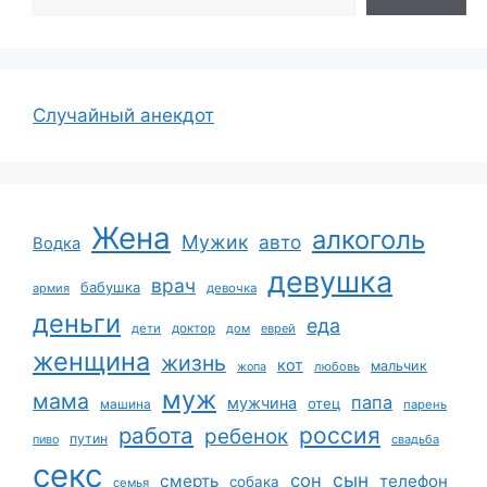
Случайный анекдот
Жена
алкоголь
Мужик
авто
Водка
девушка
врач
бабушка
армия
девочка
деньги
еда
дети
доктор
дом
еврей
женщина
жизнь
кот
мальчик
жопа
любовь
муж
мама
папа
мужчина
отец
машина
парень
работа
россия
ребенок
путин
пиво
свадьба
секс
сын
сон
смерть
телефон
собака
семья