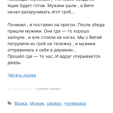
ящик будет готов. Мужики ушли , а Витя
начал раскручивать этот гроб…
Починил , и поставил на прогон. После обеда
пришли мужики. Они где — то хорошо
хапнули , и еле стояли на ногах. Мы с Витей
погрузили их гроб на тележку , и мужики
отправились к себе в деревню…
Прошёл где — то час..И вдруг открывается
дверь.
Читать далее
Оцените анекдот
Метки
Водка
,
Мужик
,
сериал
,
телевизор