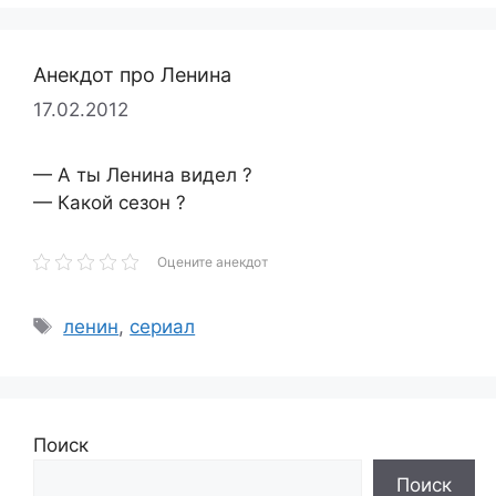
Анекдот про Ленина
17.02.2012
— А ты Ленина видел ?
— Какой сезон ?
Оцените анекдот
Метки
ленин
,
сериал
Поиск
Поиск