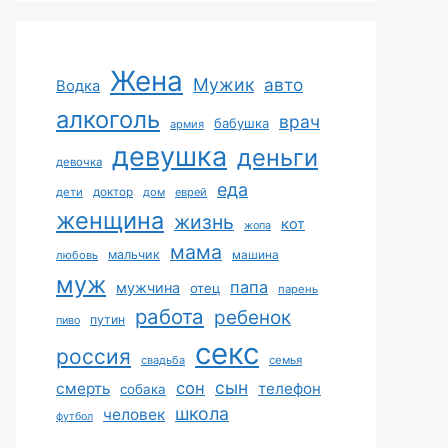
Жена
Мужик
авто
Водка
алкоголь
врач
бабушка
армия
девушка
деньги
девочка
еда
дети
доктор
дом
еврей
женщина
жизнь
кот
жопа
мама
мальчик
машина
любовь
муж
папа
мужчина
отец
парень
работа
ребенок
путин
пиво
секс
россия
свадьба
семья
сын
сон
смерть
телефон
собака
школа
человек
футбол