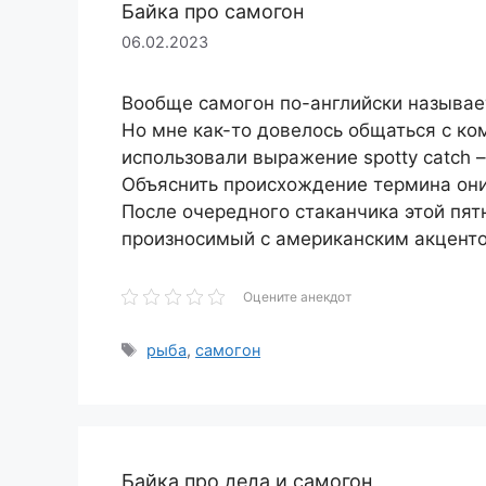
Байка про самогон
06.02.2023
Вообще самогон по-английски называет
Но мне как-то довелось общаться с ко
использовали выражение spotty catch –
Объяснить происхождение термина они 
После очередного стаканчика этой пят
произносимый с американским акценто
Оцените анекдот
Метки
рыба
,
самогон
Байка про деда и самогон