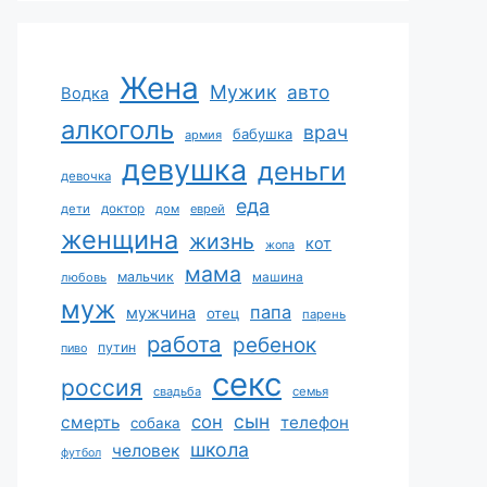
Жена
Мужик
авто
Водка
алкоголь
врач
бабушка
армия
девушка
деньги
девочка
еда
дети
доктор
дом
еврей
женщина
жизнь
кот
жопа
мама
мальчик
машина
любовь
муж
папа
мужчина
отец
парень
работа
ребенок
путин
пиво
секс
россия
свадьба
семья
сын
сон
смерть
телефон
собака
школа
человек
футбол