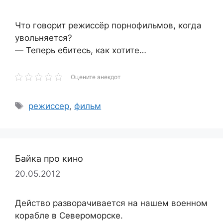
Что говорит режиссёр порнофильмов, когда
увольняется?
— Теперь ебитесь, как хотите…
Оцените анекдот
Метки
режиссер
,
фильм
Байка про кино
20.05.2012
Действо разворачивается на нашем военном
корабле в Североморске.