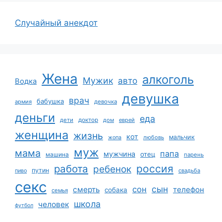
Случайный анекдот
Жена
алкоголь
Мужик
авто
Водка
девушка
врач
бабушка
армия
девочка
деньги
еда
дети
доктор
дом
еврей
женщина
жизнь
кот
мальчик
жопа
любовь
муж
мама
папа
мужчина
отец
машина
парень
работа
россия
ребенок
путин
пиво
свадьба
секс
сын
сон
смерть
телефон
собака
семья
школа
человек
футбол