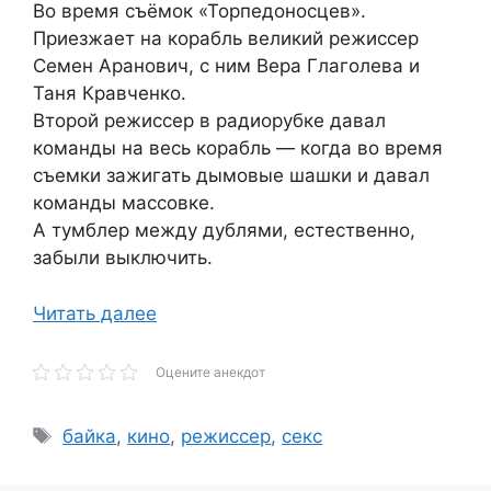
Во время съёмок «Торпедоносцев».
Приезжает на корабль великий режиссер
Семен Аранович, с ним Вера Глаголева и
Таня Кравченко.
Второй режиссер в радиорубке давал
команды на весь корабль — когда во время
съемки зажигать дымовые шашки и давал
команды массовке.
А тумблер между дублями, естественно,
забыли выключить.
Читать далее
Оцените анекдот
Метки
байка
,
кино
,
режиссер
,
секс