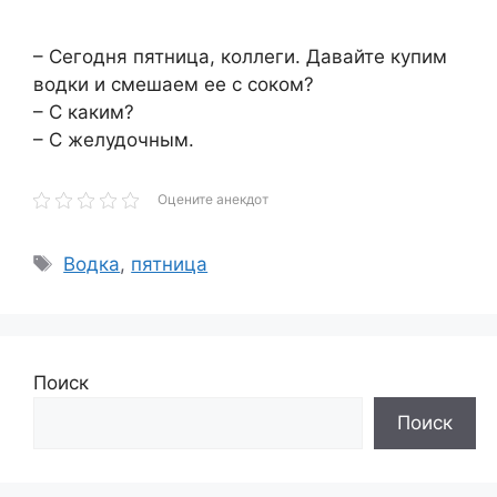
– Сегодня пятница, коллеги. Давайте купим
водки и смешаем ее с соком?
– С каким?
– С желудочным.
Оцените анекдот
Метки
Водка
,
пятница
Поиск
Поиск