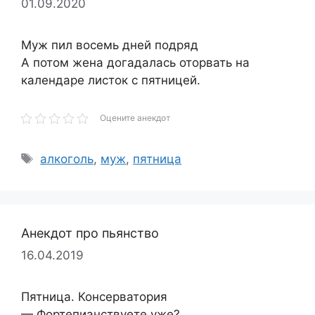
01.09.2020
Муж пил восемь дней подряд
А потом жена догадалась оторвать на
календаре листок с пятницей.
Оцените анекдот
Метки
алкоголь
,
муж
,
пятница
Анекдот про пьянство
16.04.2019
Пятница. Консерватория
— Фортепианствуете уже?