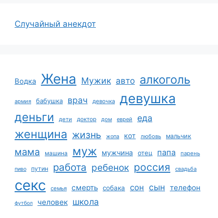
Случайный анекдот
Жена
алкоголь
Мужик
авто
Водка
девушка
врач
бабушка
армия
девочка
деньги
еда
дети
доктор
дом
еврей
женщина
жизнь
кот
мальчик
жопа
любовь
муж
мама
папа
мужчина
отец
машина
парень
работа
россия
ребенок
путин
пиво
свадьба
секс
сын
сон
смерть
телефон
собака
семья
школа
человек
футбол