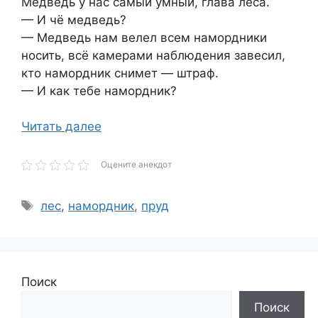
Медведь у нас самый умный, глава леса.
— И чё медведь?
— Медведь нам велел всем намордники
носить, всё камерами наблюдения завесил,
кто намордник снимет — штраф.
— И как тебе намордник?
Читать далее
Оцените анекдот
Метки
лес
,
намордник
,
пруд
Поиск
Поиск