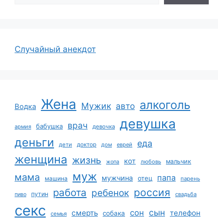
Случайный анекдот
Жена
алкоголь
Мужик
авто
Водка
девушка
врач
бабушка
армия
девочка
деньги
еда
дети
доктор
дом
еврей
женщина
жизнь
кот
мальчик
жопа
любовь
муж
мама
папа
мужчина
отец
машина
парень
работа
россия
ребенок
путин
пиво
свадьба
секс
сын
сон
смерть
телефон
собака
семья