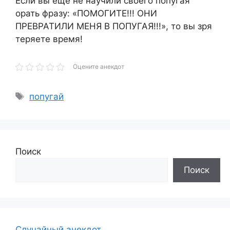
Если вы ещё не научили своего попугая
орать фразу: «ПОМОГИТЕ!!! ОНИ
ПРЕВРАТИЛИ МЕНЯ В ПОПУГАЯ!!!», то вы зря
теряете время!
Оцените анекдот
Метки
попугай
Поиск
Поиск
Случайный анекдот