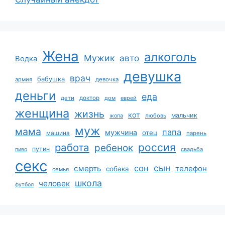
Жена
алкоголь
Мужик
авто
Водка
девушка
врач
бабушка
армия
девочка
деньги
еда
дети
доктор
дом
еврей
женщина
жизнь
кот
мальчик
жопа
любовь
муж
мама
папа
мужчина
отец
машина
парень
работа
россия
ребенок
путин
пиво
свадьба
секс
сын
сон
смерть
телефон
собака
семья
школа
человек
футбол