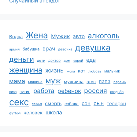
Случайный анекдот
Жена
алкоголь
Мужик
авто
Водка
девушка
врач
бабушка
армия
девочка
деньги
еда
дети
доктор
дом
еврей
женщина
жизнь
кот
мальчик
жопа
любовь
муж
мама
папа
мужчина
отец
машина
парень
работа
россия
ребенок
путин
пиво
свадьба
секс
сын
сон
смерть
телефон
собака
семья
школа
человек
футбол