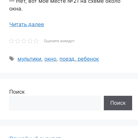
— Нет, вот мое месте №21 на схеме около
окна.
Читать далее
Оцените анекдот
Метки
мультики
,
окно
,
поезд. ребенок
Поиск
Поиск