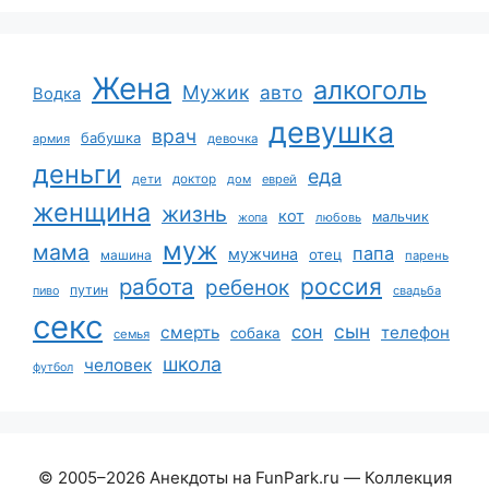
Жена
алкоголь
Мужик
авто
Водка
девушка
врач
бабушка
армия
девочка
деньги
еда
дети
доктор
дом
еврей
женщина
жизнь
кот
мальчик
жопа
любовь
муж
мама
папа
мужчина
отец
машина
парень
работа
россия
ребенок
путин
пиво
свадьба
секс
сын
сон
смерть
телефон
собака
семья
школа
человек
футбол
© 2005–2026 Анекдоты на FunPark.ru — Коллекция