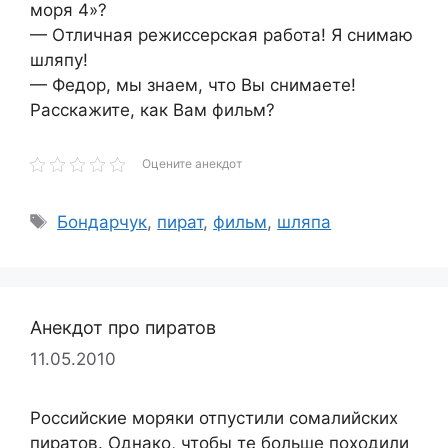
моря 4»?
— Отличная режиссерская работа! Я снимаю
шляпу!
— Федор, мы знаем, что Вы снимаете!
Расскажите, как Вам фильм?
Оцените анекдот
Метки
Бондарчук
,
пират
,
фильм
,
шляпа
Анекдот про пиратов
11.05.2010
Российские моряки отпустили сомалийских
пиратов. Однако, чтобы те больше походили