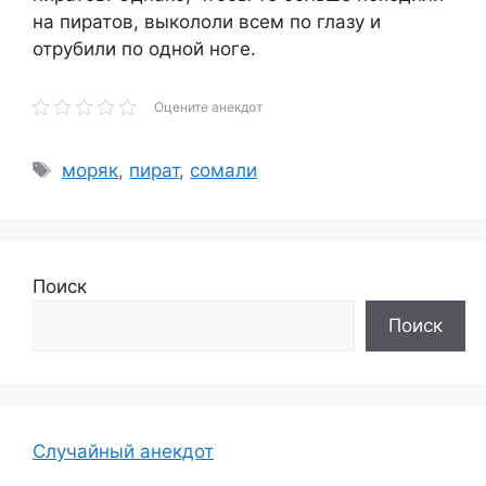
на пиратов, выкололи всем по глазу и
отрубили по одной ноге.
Оцените анекдот
Метки
моряк
,
пират
,
сомали
Поиск
Поиск
Случайный анекдот