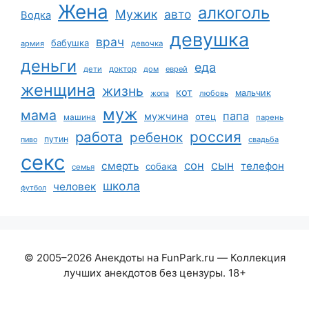
Жена
алкоголь
Мужик
авто
Водка
девушка
врач
бабушка
армия
девочка
деньги
еда
дети
доктор
дом
еврей
женщина
жизнь
кот
мальчик
жопа
любовь
муж
мама
папа
мужчина
отец
машина
парень
работа
россия
ребенок
путин
пиво
свадьба
секс
сын
сон
смерть
телефон
собака
семья
школа
человек
футбол
© 2005–2026 Анекдоты на FunPark.ru — Коллекция
лучших анекдотов без цензуры. 18+