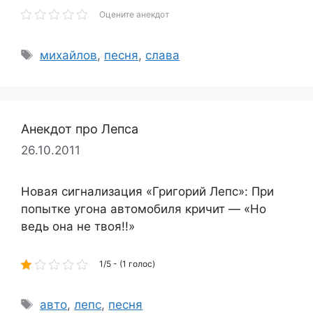
Оцените анекдот
Метки
михайлов
,
песня
,
слава
Анекдот про Лепса
26.10.2011
Новая сигнализация «Григорий Лепc»: При
попытке угона автомобиля кричит — «Но
ведь она не твоя!!»
1/5 - (1 голос)
Метки
авто
,
лепс
,
песня