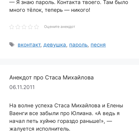
— Я знаю пароль. Контакта твоего. Там было
много тёлок, теперь — никого!
Оцените анекдот
Метки
вконтакт
,
девушка
,
пароль
,
песня
Анекдот про Стаса Михайлова
06.11.2011
На волне успеха Стаса Михайлова и Елены
Ваенги все забыли про Юлиана. «А ведь я
начал петь хуйню гораздо раньше!», —
жалуется исполнитель.