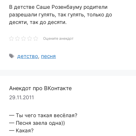
В детстве Саше Розенбауму родители
разрешали гулять, так гулять, только до
десяти, так до десяти.
Оцените анекдот
Метки
детство
,
песня
Анекдот про ВКонтакте
29.11.2011
— Ты чего такая весёлая?
— Песня заела одна))
— Какая?