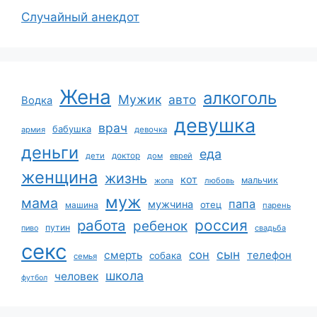
Случайный анекдот
Жена
алкоголь
Мужик
авто
Водка
девушка
врач
бабушка
армия
девочка
деньги
еда
дети
доктор
дом
еврей
женщина
жизнь
кот
мальчик
жопа
любовь
муж
мама
папа
мужчина
отец
машина
парень
работа
россия
ребенок
путин
пиво
свадьба
секс
сын
сон
смерть
телефон
собака
семья
школа
человек
футбол