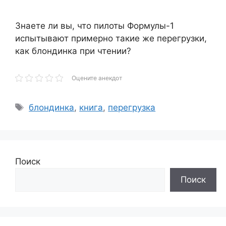
Знаете ли вы, что пилоты Формулы-1
испытывают примерно такие же перегрузки,
как блондинка при чтении?
Оцените анекдот
Метки
блондинка
,
книга
,
перегрузка
Поиск
Поиск