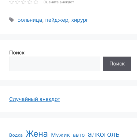
Оцените анекдот
Метки
Больница
,
пейджер
,
хирург
Поиск
Поиск
Случайный анекдот
Жена
алкоголь
Мужик
авто
Водка