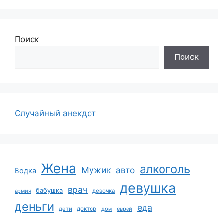
Поиск
Поиск
Случайный анекдот
Жена
алкоголь
Мужик
авто
Водка
девушка
врач
бабушка
армия
девочка
деньги
еда
дети
доктор
дом
еврей