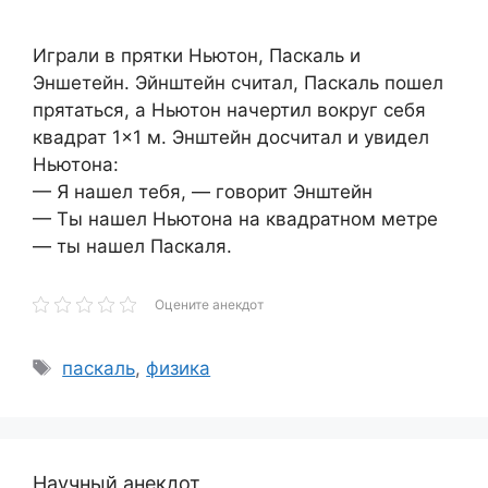
Играли в прятки Ньютон, Паскаль и
Эншетейн. Эйнштейн считал, Паскаль пошел
прятаться, а Ньютон начертил вокруг себя
квадрат 1×1 м. Энштейн досчитал и увидел
Ньютона:
— Я нашел тебя, — говорит Энштейн
— Ты нашел Ньютона на квадратном метре
— ты нашел Паскаля.
Оцените анекдот
Метки
паскаль
,
физика
Научный анекдот