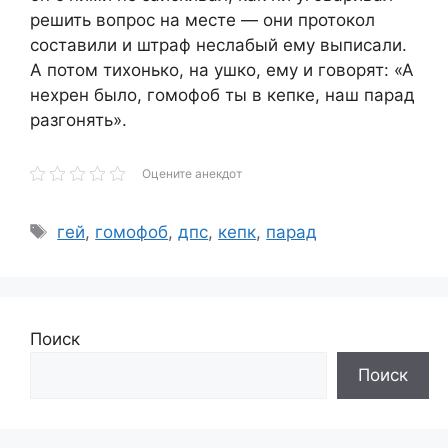
решить вопрос на месте — они протокол
составили и штраф неслабый ему выписали.
А потом тихонько, на ушко, ему и говорят: «А
нехрен было, гомофоб ты в кепке, наш парад
разгонять».
Оцените анекдот
Метки
гей
,
гомофоб
,
дпс
,
кепк
,
парад
Поиск
Поиск