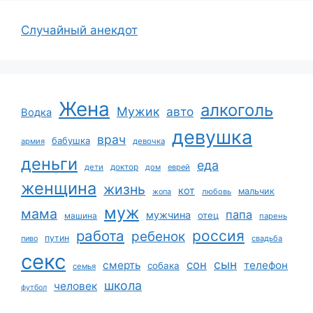
Случайный анекдот
Жена
алкоголь
Мужик
авто
Водка
девушка
врач
бабушка
армия
девочка
деньги
еда
дети
доктор
дом
еврей
женщина
жизнь
кот
мальчик
жопа
любовь
муж
мама
папа
мужчина
отец
машина
парень
работа
россия
ребенок
путин
пиво
свадьба
секс
сын
сон
смерть
телефон
собака
семья
школа
человек
футбол