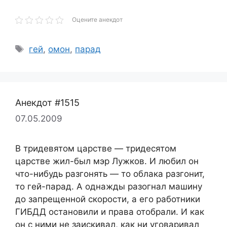
Оцените анекдот
Метки
гей
,
омон
,
парад
Анекдот #1515
07.05.2009
В тридевятом царстве — тридесятом
царстве жил-был мэр Лужков. И любил он
что-нибудь разгонять — то облака разгонит,
то гей-парад. А однажды разогнал машину
до запрещенной скорости, а его работники
ГИБДД остановили и права отобрали. И как
он с ними не заискивал, как ни уговаривал