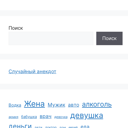
Поиск
Поиск
Случайный анекдот
Жена
алкоголь
Мужик
авто
Водка
девушка
врач
бабушка
армия
девочка
деньги
еда
дети
доктор
дом
еврей