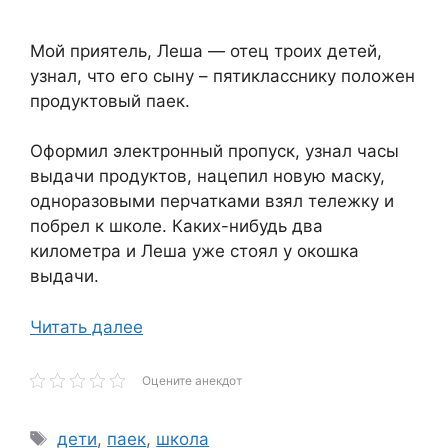
Мой приятель, Леша — отец троих детей,
узнал, что его сыну – пятикласснику положен
продуктовый паек.
Оформил электронный пропуск, узнал часы
выдачи продуктов, нацепил новую маску,
одноразовыми перчатками взял тележку и
побрел к школе. Каких-нибудь два
километра и Леша уже стоял у окошка
выдачи.
Читать далее
Оцените анекдот
Метки
дети
,
паек
,
школа