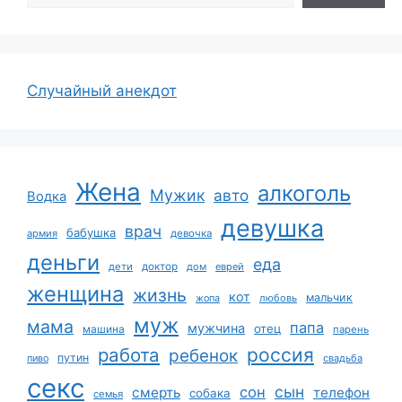
Случайный анекдот
Жена
алкоголь
Мужик
авто
Водка
девушка
врач
бабушка
армия
девочка
деньги
еда
дети
доктор
дом
еврей
женщина
жизнь
кот
мальчик
жопа
любовь
муж
мама
папа
мужчина
отец
машина
парень
работа
россия
ребенок
путин
пиво
свадьба
секс
сын
сон
смерть
телефон
собака
семья