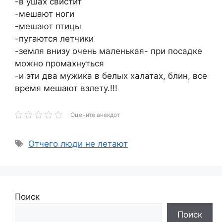
-в ушах свистит
-мешают ноги
-мешают птицы
-пугаются летчики
-земля внизу очень маленькая- при посадке
можно промахнуться
-и эти два мужика в белых халатах, блин, все
время мешают взлету.!!!
Оцените анекдот
Метки
Отчего люди не летают
Поиск
Поиск