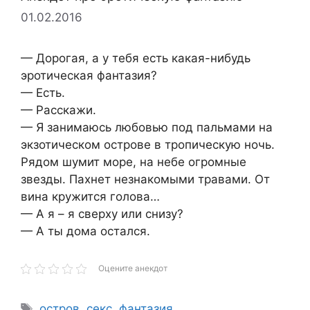
01.02.2016
— Дорогая, а у тебя есть какая-нибудь
эротическая фантазия?
— Есть.
— Расскажи.
— Я занимаюсь любовью под пальмами на
экзотическом острове в тропическую ночь.
Рядом шумит море, на небе огромные
звезды. Пахнет незнакомыми травами. От
вина кружится голова…
— А я – я сверху или снизу?
— А ты дома остался.
Оцените анекдот
Метки
остров
,
секс
,
фантазия