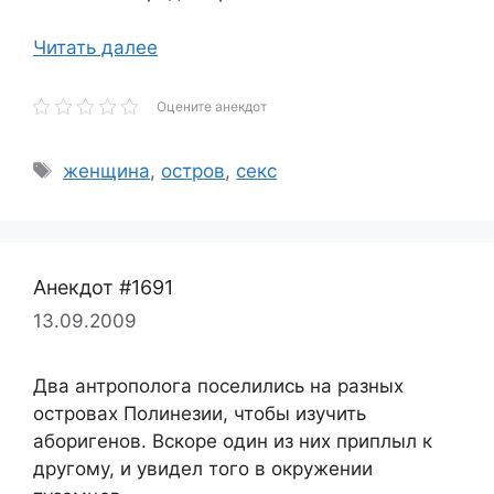
Читать далее
Оцените анекдот
Метки
женщина
,
остров
,
секс
Анекдот #1691
13.09.2009
Два антрополога поселились на разных
островах Полинезии, чтобы изучить
аборигенов. Вскоре один из них приплыл к
другому, и увидел того в окружении