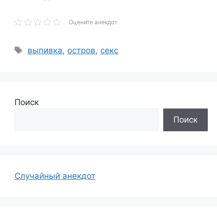
Оцените анекдот
Метки
выпивка
,
остров
,
секс
Поиск
Поиск
Случайный анекдот