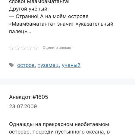
слово! Мвамбаматанга!
Другой учёный:
— Странно! А на моём острове
«Мвамбаматанга» значит «указательный
палец»…
Оцените анекдот
Метки
остров
,
туземец
,
ученый
Анекдот #1605
23.07.2009
Однажды на прекрасном необитаемом
острове, посреди пустынного океана, в