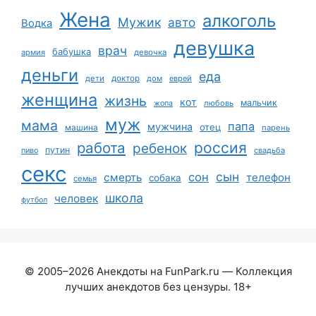
Жена
алкоголь
Мужик
авто
Водка
девушка
врач
бабушка
армия
девочка
деньги
еда
дети
доктор
дом
еврей
женщина
жизнь
кот
мальчик
жопа
любовь
муж
мама
папа
мужчина
отец
машина
парень
работа
россия
ребенок
путин
пиво
свадьба
секс
сын
сон
смерть
телефон
собака
семья
школа
человек
футбол
© 2005–2026 Анекдоты на FunPark.ru — Коллекция
лучших анекдотов без цензуры. 18+