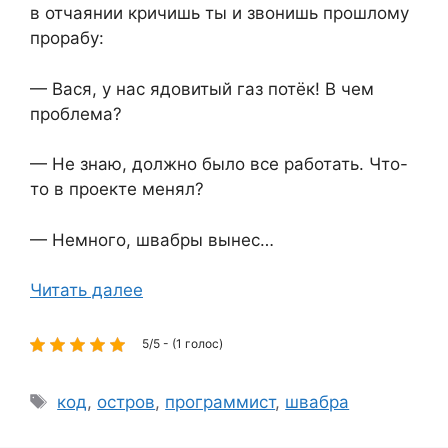
в отчаянии кричишь ты и звонишь прошлому
прорабу:
— Вася, у нас ядовитый газ потёк! В чем
проблема?
— Не знаю, должно было все работать. Что-
то в проекте менял?
— Немного, швабры вынес…
Читать далее
5/5 - (1 голос)
Метки
код
,
остров
,
программист
,
швабра