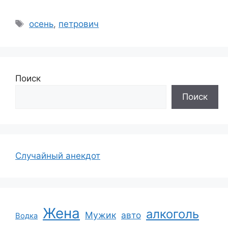
Метки
осень
,
петрович
Поиск
Поиск
Случайный анекдот
Жена
алкоголь
Мужик
авто
Водка