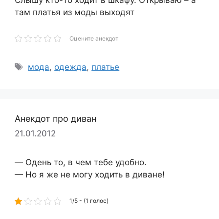
там платья из моды выходят
Оцените анекдот
Метки
мода
,
одежда
,
платье
Анекдот про диван
21.01.2012
— Одень то, в чем тебе удобно.
— Но я же не могу ходить в диване!
1/5 - (1 голос)