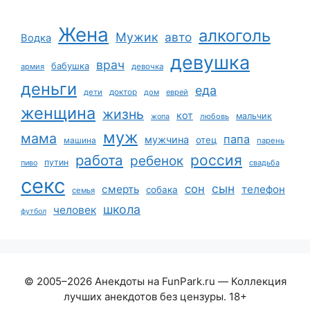
Жена
алкоголь
Мужик
авто
Водка
девушка
врач
бабушка
армия
девочка
деньги
еда
дети
доктор
дом
еврей
женщина
жизнь
кот
мальчик
жопа
любовь
муж
мама
папа
мужчина
отец
машина
парень
работа
россия
ребенок
путин
пиво
свадьба
секс
сын
сон
смерть
телефон
собака
семья
школа
человек
футбол
© 2005–2026 Анекдоты на FunPark.ru — Коллекция
лучших анекдотов без цензуры. 18+