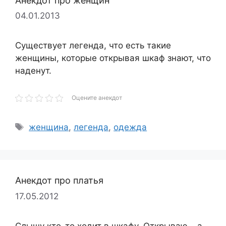
Анекдот про женщин
04.01.2013
Существует легенда, что есть такие
женщины, которые открывая шкаф знают, что
наденут.
Оцените анекдот
Метки
женщина
,
легенда
,
одежда
Анекдот про платья
17.05.2012
Слышу кто-то ходит в шкафу. Открываю – а