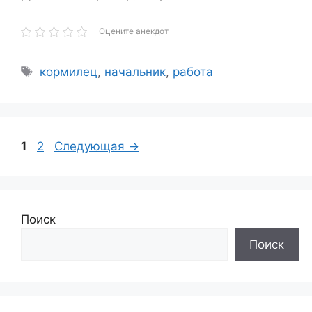
Оцените анекдот
Метки
кормилец
,
начальник
,
работа
Страница
Страница
1
2
Следующая
→
Поиск
Поиск