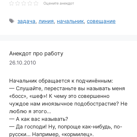
Оцените анекдот
Метки
задача
,
линия
,
начальник
,
совещание
Анекдот про работу
26.10.2010
Начальник обращается к подчинённым:
— Слушайте, перестаньте вы называть меня
«босс», «шеф»! К чему это совершенно
чуждое нам иноязычное подобострастие? Не
люблю я этого…
— А как вас называть?
— Да господи! Ну, попроще как-нибудь, по-
русски… Например, «кормилец».