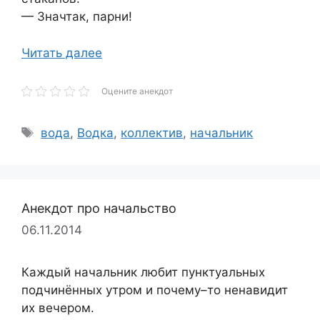
— Значтак, парни!
Читать далее
Оцените анекдот
Метки
вода
,
Водка
,
коллектив
,
начальник
Анекдот про начальство
06.11.2014
Каждый начальник любит пунктуальных
подчинённых утром и почему–то ненавидит
их вечером.