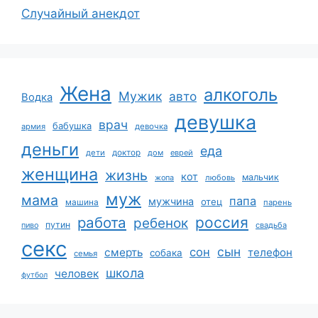
Случайный анекдот
Жена
алкоголь
Мужик
авто
Водка
девушка
врач
бабушка
армия
девочка
деньги
еда
дети
доктор
дом
еврей
женщина
жизнь
кот
мальчик
жопа
любовь
муж
мама
папа
мужчина
отец
машина
парень
работа
россия
ребенок
путин
пиво
свадьба
секс
сын
сон
смерть
телефон
собака
семья
школа
человек
футбол