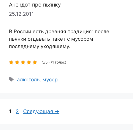
Анекдот про пьянку
25.12.2011
В России есть древняя традиция: после
пьянки отдавать пакет с мусором
последнему уходящему.
5/5 - (1 голос)
Метки
алкоголь
,
мусор
Страница
Страница
1
2
Следующая
→