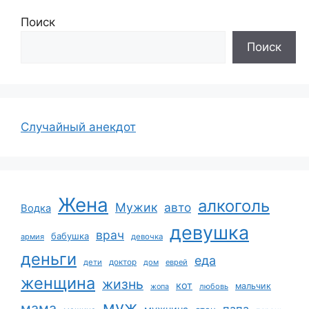
Поиск
Поиск
Случайный анекдот
Жена
алкоголь
Мужик
авто
Водка
девушка
врач
бабушка
армия
девочка
деньги
еда
дети
доктор
дом
еврей
женщина
жизнь
кот
мальчик
жопа
любовь
муж
мама
папа