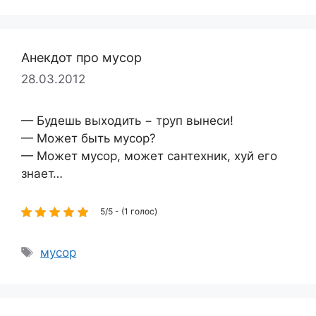
Анекдот про мусор
28.03.2012
— Будешь выходить − труп вынеси!
— Может быть мусор?
— Может мусор, может сантехник, хуй его
знает…
5/5 - (1 голос)
Метки
мусор