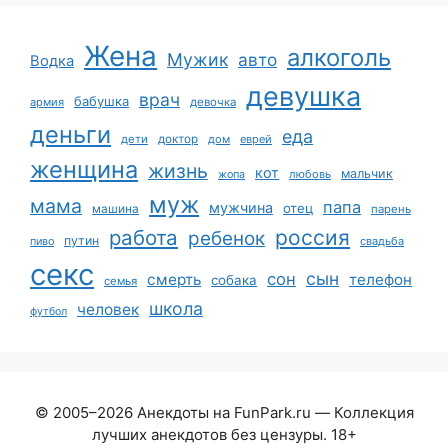
Жена
алкоголь
Мужик
авто
Водка
девушка
врач
бабушка
армия
девочка
деньги
еда
дети
доктор
дом
еврей
женщина
жизнь
кот
мальчик
жопа
любовь
муж
мама
папа
мужчина
отец
машина
парень
работа
россия
ребенок
путин
пиво
свадьба
секс
сын
сон
смерть
телефон
собака
семья
школа
человек
футбол
© 2005–2026 Анекдоты на FunPark.ru — Коллекция
лучших анекдотов без цензуры. 18+