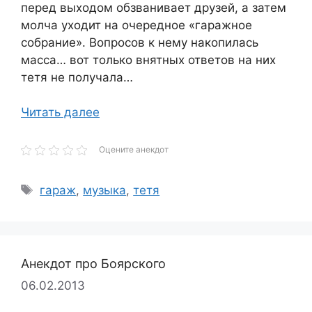
перед выходом обзванивает друзей, а затем
молча уходит на очередное «гаражное
собрание». Вопросов к нему накопилась
масса… вот только внятных ответов на них
тетя не получала…
Читать далее
Оцените анекдот
Метки
гараж
,
музыка
,
тетя
Анекдот про Боярского
06.02.2013