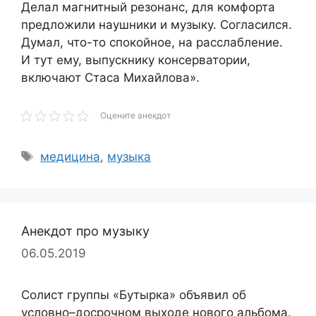
Делал магнитный резонанс, для комфорта
предложили наушники и музыку. Согласился.
Думал, что-то спокойное, на расслабление.
И тут ему, выпускнику консерватории,
включают Стаса Михайлова».
Оцените анекдот
Метки
медицина
,
музыка
Анекдот про музыку
06.05.2019
Солист группы «Бутырка» объявил об
условно–досрочном выходе нового альбома.