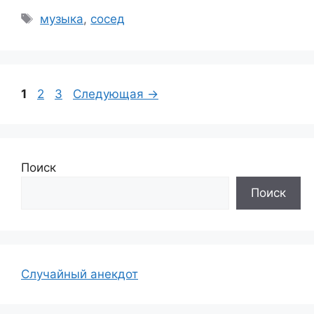
Метки
музыка
,
сосед
Страница
Страница
Страница
1
2
3
Следующая
→
Поиск
Поиск
Случайный анекдот