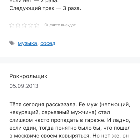
Если нет — 2 раза.
Следующий трек — 3 раза.
Оцените анекдот
Метки
музыка
,
сосед
Рокнрольщик
05.09.2013
Тётя сегодня рассказала. Ее муж (непьющий,
некурящий, серьезный мужчина) стал
слишком часто пропадать в гараже. И ладно,
если один, тогда понятно было бы, что пошел
в москвиче своем ковыряться. Но нет же, он