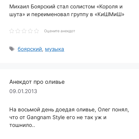
Михаил Боярский стал солистом «Короля и
шута» и переименовал группу в «КиШМиШ»
Оцените анекдот
Метки
боярский
,
музыка
Анекдот про оливье
09.01.2013
На восьмой день доедая оливье, Олег понял,
что от Gangnam Style его не так уж и
тошнило..