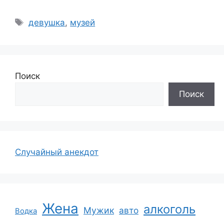
Метки
девушка
,
музей
Поиск
Поиск
Случайный анекдот
Жена
алкоголь
Мужик
авто
Водка