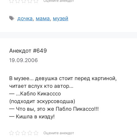
Оцените анекдот
Метки
дочка
,
мама
,
музей
Анекдот #649
19.09.2006
В музее… девушка стоит перед картиной,
читает вслух кто автор…
— …Кабло Кикасссо
(подходит эскурсоводша)
— Что вы, это же Пабло Пикассо!!!
— Кишла в кизду!
Оцените анекдот