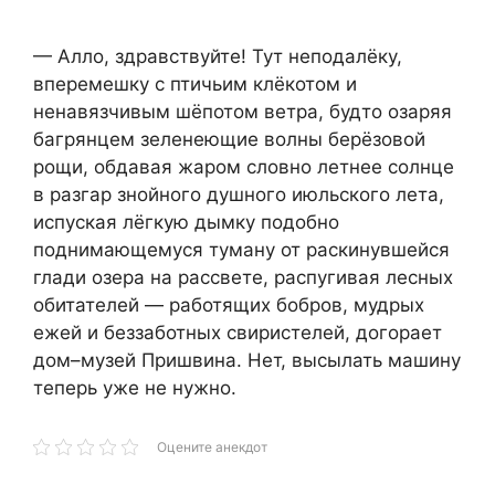
— Алло, здравствуйте! Тут неподалёку,
вперемешку с птичьим клёкотом и
ненавязчивым шёпотом ветра, будто озаряя
багрянцем зеленеющие волны берёзовой
рощи, обдавая жаром словно летнее солнце
в разгар знойного душного июльского лета,
испуская лёгкую дымку подобно
поднимающемуся туману от раскинувшейся
глади озера на рассвете, распугивая лесных
обитателей — работящих бобров, мудрых
ежей и беззаботных свиристелей, догорает
дом–музей Пришвина. Нет, высылать машину
теперь уже не нужно.
Оцените анекдот