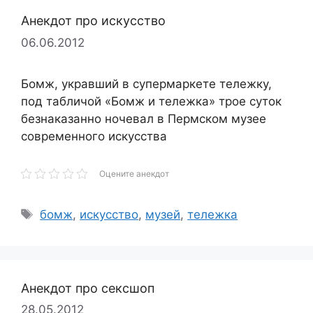
Анекдот про искусство
06.06.2012
Бомж, укравший в супермаркете тележку,
под табличой «Бомж и тележка» трое суток
безнаказанно ночевал в Пермском музее
современного искусства
Оцените анекдот
Метки
бомж
,
искусство
,
музей
,
тележка
Анекдот про сексшоп
28.05.2012