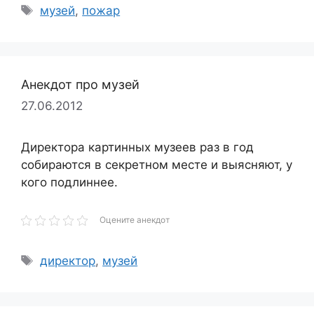
Метки
музей
,
пожар
Анекдот про музей
27.06.2012
Директора картинных музеев раз в год
собираются в секретном месте и выясняют, у
кого подлиннее.
Оцените анекдот
Метки
директор
,
музей