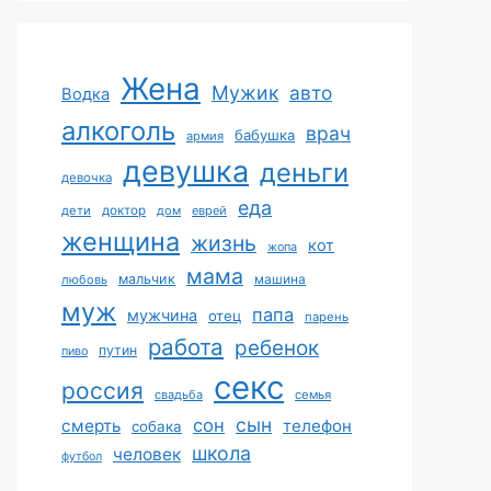
Жена
Мужик
авто
Водка
алкоголь
врач
бабушка
армия
девушка
деньги
девочка
еда
дети
доктор
дом
еврей
женщина
жизнь
кот
жопа
мама
мальчик
машина
любовь
муж
папа
мужчина
отец
парень
работа
ребенок
путин
пиво
секс
россия
свадьба
семья
сын
сон
смерть
телефон
собака
школа
человек
футбол