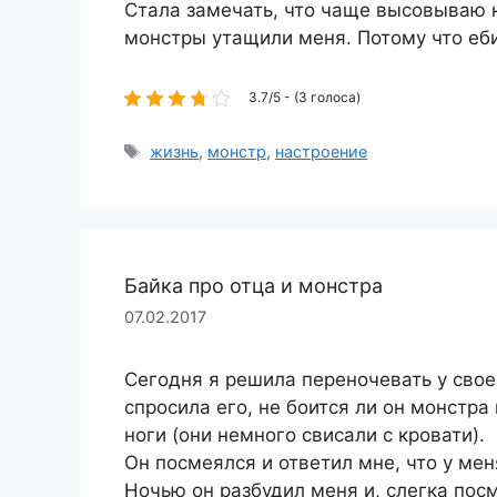
Стала замечать, что чаще высовываю 
монстры утащили меня. Потому что еби
3.7/5 - (3 голоса)
Метки
жизнь
,
монстр
,
настроение
Байка про отца и монстра
07.02.2017
Сегодня я решила переночевать у своег
спросила его, не боится ли он монстра
ноги (они немного свисали с кровати).
Он посмеялся и ответил мне, что у ме
Ночью он разбудил меня и, слегка посм