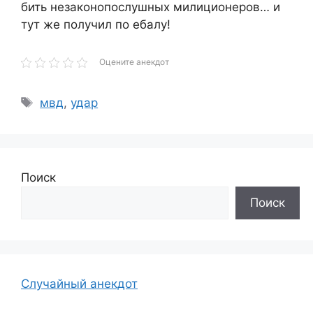
бить незаконопослушных милиционеров… и
тут же получил по ебалу!
Оцените анекдот
Метки
мвд
,
удар
Поиск
Поиск
Случайный анекдот