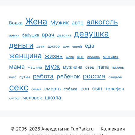
Жена
алкоголь
Мужик
авто
Водка
девушка
врач
бабушка
армия
девочка
деньги
еда
дети
доктор
дом
еврей
женщина
жизнь
кот
мальчик
жопа
любовь
муж
мама
папа
мужчина
отец
машина
парень
работа
россия
ребенок
путин
пиво
свадьба
секс
сын
сон
смерть
телефон
собака
семья
школа
человек
футбол
© 2005–2026 Анекдоты на FunPark.ru — Коллекция