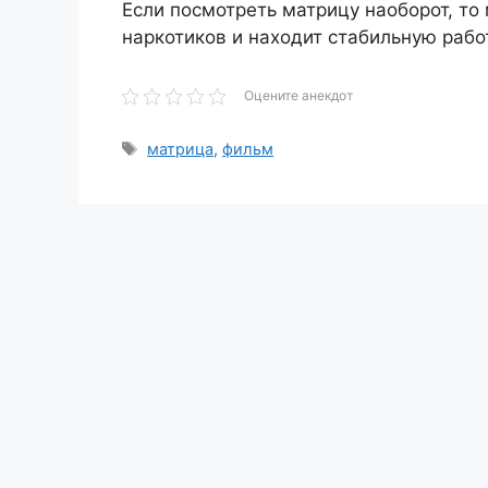
Если посмотреть матрицу наоборот, то 
наркотиков и находит стабильную рабо
Оцените анекдот
Метки
матрица
,
фильм