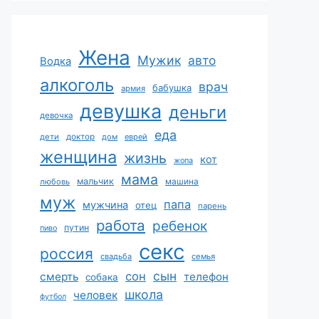
Жена
Мужик
авто
Водка
алкоголь
врач
бабушка
армия
девушка
деньги
девочка
еда
дети
доктор
дом
еврей
женщина
жизнь
кот
жопа
мама
мальчик
машина
любовь
муж
папа
мужчина
отец
парень
работа
ребенок
путин
пиво
секс
россия
свадьба
семья
сын
сон
смерть
телефон
собака
школа
человек
футбол