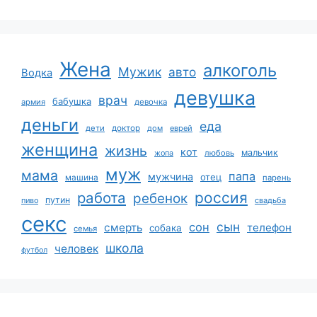
Жена
алкоголь
Мужик
авто
Водка
девушка
врач
бабушка
армия
девочка
деньги
еда
дети
доктор
дом
еврей
женщина
жизнь
кот
мальчик
жопа
любовь
муж
мама
папа
мужчина
отец
машина
парень
работа
россия
ребенок
путин
пиво
свадьба
секс
сын
сон
смерть
телефон
собака
семья
школа
человек
футбол