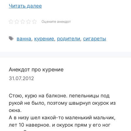
Читать далее
Оцените анекдот
Метки
ванна
,
курение
,
родители
,
сигареты
Анекдот про курение
31.07.2012
Cтою, курю на балконе. пепельницы под
рукой не было, поэтому швырнул окурок из
окна.
А в низу шел какой-то маленький мальчик,
лет 10 наверное. и окурок прям у его ног