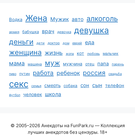
Жена
алкоголь
Мужик
авто
Водка
девушка
врач
бабушка
армия
девочка
деньги
еда
дети
доктор
дом
еврей
женщина
жизнь
кот
мальчик
жопа
любовь
муж
мама
папа
мужчина
отец
машина
парень
работа
россия
ребенок
путин
пиво
свадьба
секс
сын
сон
смерть
телефон
собака
семья
школа
человек
футбол
© 2005–2026 Анекдоты на FunPark.ru — Коллекция
лучших анекдотов без цензуры. 18+