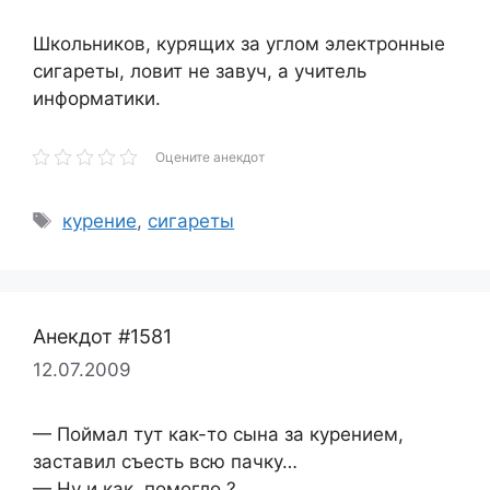
Школьников, курящих за углом электронные
сигареты, ловит не завуч, а учитель
информатики.
Оцените анекдот
Метки
курение
,
сигареты
Анекдот #1581
12.07.2009
— Поймал тут как-то сына за курением,
заставил съесть всю пачку…
— Ну и как, помогло ?