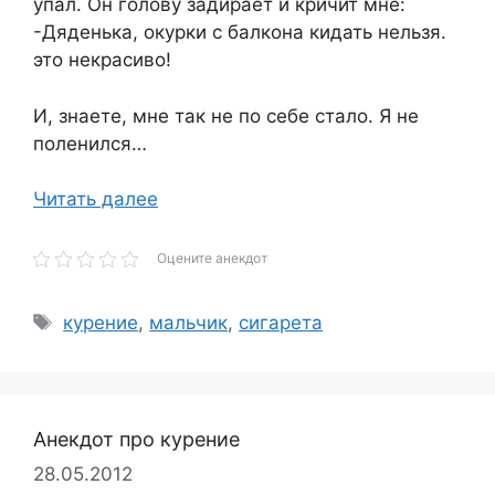
упал. Он голову задирает и кричит мне:
-Дяденька, окурки с балкона кидать нельзя.
это некрасиво!
И, знаете, мне так не по себе стало. Я не
поленился…
Читать далее
Оцените анекдот
Метки
курение
,
мальчик
,
сигарета
Анекдот про курение
28.05.2012