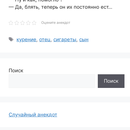
— Да, блять, теперь он их постоянно ест…
Оцените анекдот
Метки
курение
,
отец
,
сигареты
,
сын
Поиск
Поиск
Случайный анекдот