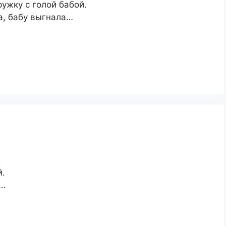
ужку с голой бабой.
а, бабу выгнала…
й.
а…