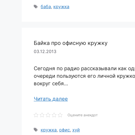
Метки
баба
,
кружка
Байка про офисную кружку
03.12.2013
Сегодня по радио рассказывали как оди
очереди пользуются его личной кружкой
вокруг себя…
Читать далее
Оцените анекдот
Метки
кружка
,
офис
,
хуй