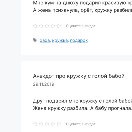
Мне кум на днюху подарил красивую кр
А жена психанула, орёт, кружку разбил
Оцените анекдот
Метки
баба
,
кружка
,
подарок
Анекдот про кружку с голой бабой
29.11.2019
Друг подарил мне кружку с голой бабо
Жена кружку разбила. А бабу прогнал
Оцените анекдот