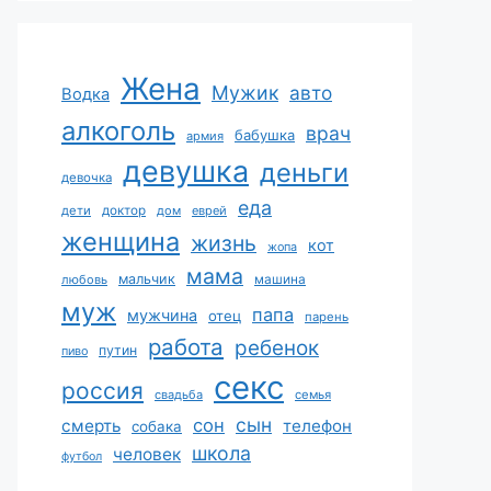
Жена
Мужик
авто
Водка
алкоголь
врач
бабушка
армия
девушка
деньги
девочка
еда
дети
доктор
дом
еврей
женщина
жизнь
кот
жопа
мама
мальчик
машина
любовь
муж
папа
мужчина
отец
парень
работа
ребенок
путин
пиво
секс
россия
свадьба
семья
сын
сон
смерть
телефон
собака
школа
человек
футбол