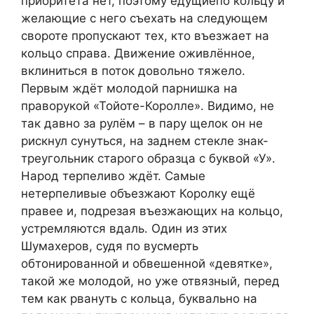
приоритета нет, поэтому едущиепо кольцу и
желающие с него съехать на следующем
свороте пропускают тех, кто въезжает на
кольцо справа. Движение оживлённое,
вклиниться в поток довольно тяжело.
Первым ждёт молодой парнишка на
праворукой «Тойоте-Королле». Видимо, не
так давно за рулём – в пару щелок он не
рискнул сунуться, на заднем стекле знак-
треугольник старого образца с буквой «У».
Народ терпеливо ждёт. Самые
нетерпеливые объезжают Королку ещё
правее и, подрезая въезжающих на кольцо,
устремляются вдаль. Один из этих
Шумахеров, судя по вусмерть
обтонированной и обвешенной «девятке»,
такой же молодой, но уже отвязный, перед
тем как рвануть с кольца, буквально на