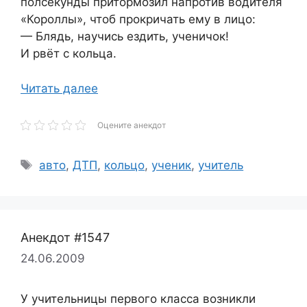
полсекунды притормозил напротив водителя
«Короллы», чтоб прокричать ему в лицо:
— Блядь, научись ездить, ученичок!
И рвёт с кольца.
Читать далее
Оцените анекдот
Метки
авто
,
ДТП
,
кольцо
,
ученик
,
учитель
Анекдот #1547
24.06.2009
У учительницы первого класса возникли