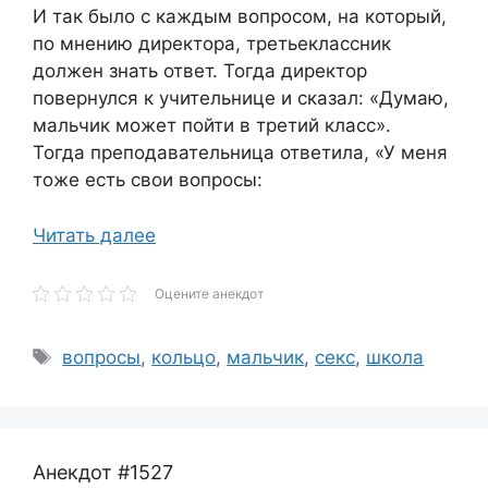
И так было с каждым вопросом, на который,
по мнению директора, третьеклассник
должен знать ответ. Тогда директор
повернулся к учительнице и сказал: «Думаю,
мальчик может пойти в третий класс».
Тогда преподавательница ответила, «У меня
тоже есть свои вопросы:
Читать далее
Оцените анекдот
Метки
вопросы
,
кольцо
,
мальчик
,
секс
,
школа
Анекдот #1527