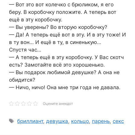
— Вот это вот колечко с брюликом, я его
беру. В коробочку положите. А теперь вот
ещё в эту коробочку.
— Вы уверены? Во вторую коробочку?
— Да! А теперь ещё вот в эту. И в эту тоже! И
в ту вон… И ещё в ту, в синенькую…
Спустя час…
— А теперь ещё в эту коробочку. У Вас скотч
есть? Замотайте всё это хорошенько.
— Вы подарок любимой девушке? А она не
обидится?
— Ничо, ничо! Она мне три года не давала.
Оцените анекдот
Метки
бриллиант
,
девушка
,
кольцо
,
парень
,
секс