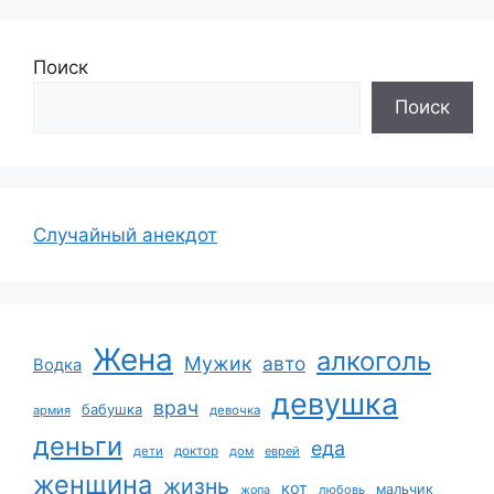
Поиск
Поиск
Случайный анекдот
Жена
алкоголь
Мужик
авто
Водка
девушка
врач
бабушка
армия
девочка
деньги
еда
дети
доктор
дом
еврей
женщина
жизнь
кот
мальчик
жопа
любовь