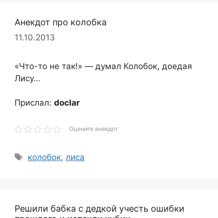
Анекдот про колобка
11.10.2013
«Что-то не так!» — думал Колобок, доедая
Лису…
Прислал:
doclar
Оцените анекдот
Метки
колобок
,
лиса
Решили бабка с дедкой учесть ошибки