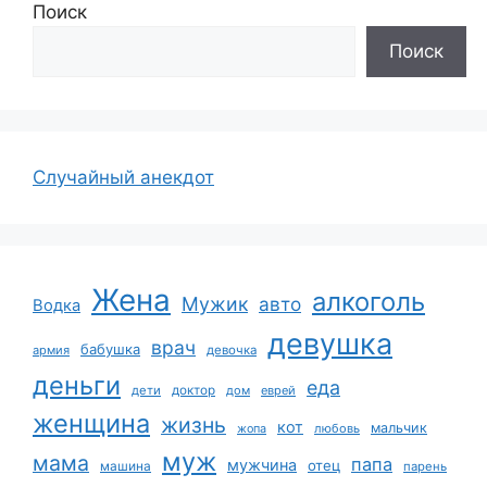
Поиск
Поиск
Случайный анекдот
Жена
алкоголь
Мужик
авто
Водка
девушка
врач
бабушка
армия
девочка
деньги
еда
дети
доктор
дом
еврей
женщина
жизнь
кот
мальчик
жопа
любовь
муж
мама
папа
мужчина
отец
машина
парень