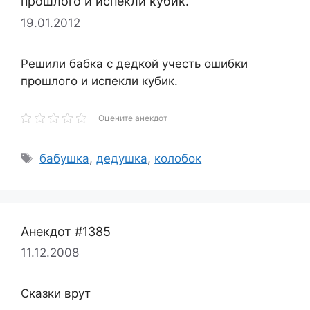
прошлого и испекли кубик.
19.01.2012
Решили бабка с дедкой учесть ошибки
прошлого и испекли кубик.
Оцените анекдот
Метки
бабушка
,
дедушка
,
колобок
Анекдот #1385
11.12.2008
Сказки врут