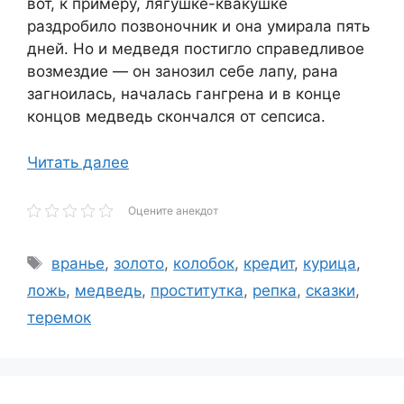
вот, к примеру, лягушке-квакушке
раздробило позвоночник и она умирала пять
дней. Но и медведя постигло справедливое
возмездие — он занозил себе лапу, рана
загноилась, началась гангрена и в конце
концов медведь скончался от сепсиса.
Читать далее
Оцените анекдот
Метки
вранье
,
золото
,
колобок
,
кредит
,
курица
,
ложь
,
медведь
,
проститутка
,
репка
,
сказки
,
теремок