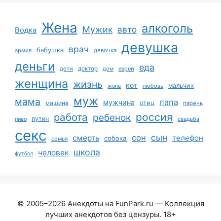
Жена
алкоголь
Мужик
авто
Водка
девушка
врач
бабушка
армия
девочка
деньги
еда
дети
доктор
дом
еврей
женщина
жизнь
кот
мальчик
жопа
любовь
муж
мама
папа
мужчина
отец
машина
парень
работа
россия
ребенок
путин
пиво
свадьба
секс
сын
сон
смерть
телефон
собака
семья
школа
человек
футбол
© 2005–2026 Анекдоты на FunPark.ru — Коллекция
лучших анекдотов без цензуры. 18+