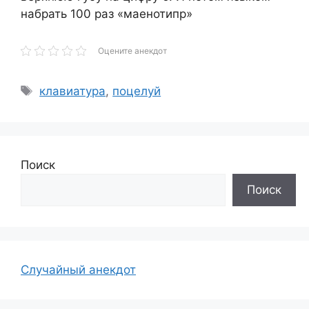
набрать 100 раз «маенотипр»
Оцените анекдот
Метки
клавиатура
,
поцелуй
Поиск
Поиск
Случайный анекдот