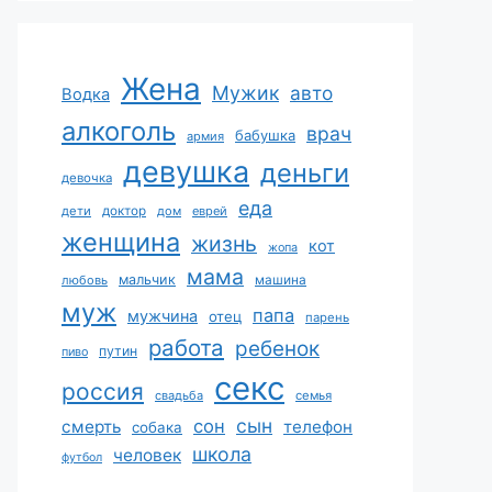
Жена
Мужик
авто
Водка
алкоголь
врач
бабушка
армия
девушка
деньги
девочка
еда
дети
доктор
дом
еврей
женщина
жизнь
кот
жопа
мама
мальчик
машина
любовь
муж
папа
мужчина
отец
парень
работа
ребенок
путин
пиво
секс
россия
свадьба
семья
сын
сон
смерть
телефон
собака
школа
человек
футбол