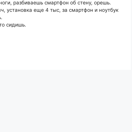
ноги, разбиваешь смартфон об стену, орeшь.
яч, установка ещe 4 тыс, за смартфон и ноутбук
.
сто сидишь.