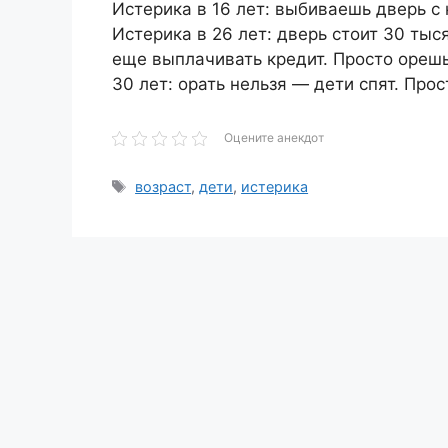
Истерика в 16 лет: выбиваешь дверь с 
Истерика в 26 лет: дверь стоит 30 тыс
ещe выплачивать кредит. Просто орeшь
30 лет: орать нельзя — дети спят. Про
Оцените анекдот
Метки
возраст
,
дети
,
истерика