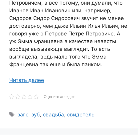
Петровичем, а все потому, они думали, что
Иванов Иван Иванович или, например,
Сидоров Сидор Сидорович звучит не менее
достоверно, чем даже Ильин Илья Ильич, не
говоря уже о Петрове Петре Петровиче. А
уж Эмма Францевна в качестве невесты
вообще вызывающе выглядит. То есть
выглядела, ведь мало того что Эмма
Францевна так еще и была панком.
Читать далее
Оцените анекдот
Метки
загс
,
зуб
,
свадьба
,
свидетель