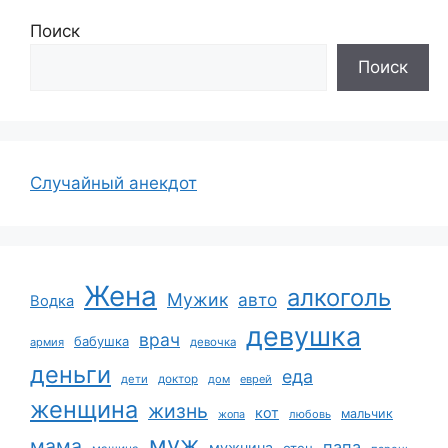
Поиск
Поиск
Случайный анекдот
Жена
алкоголь
Мужик
авто
Водка
девушка
врач
бабушка
армия
девочка
деньги
еда
дети
доктор
дом
еврей
женщина
жизнь
кот
мальчик
жопа
любовь
муж
мама
папа
мужчина
отец