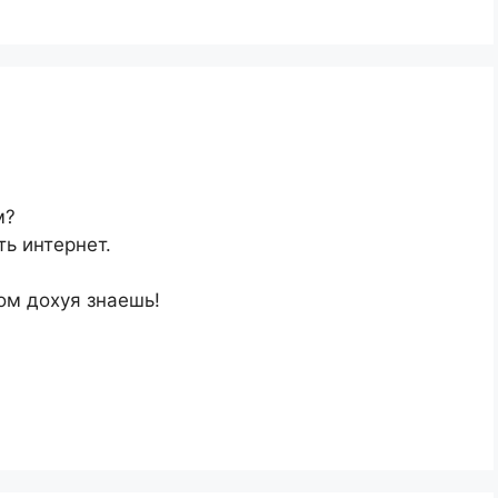
м?
ть интернет.
ом дохуя знаешь!