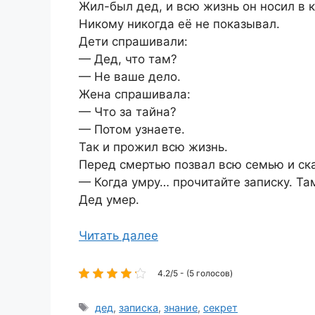
Жил-был дед, и всю жизнь он носил в 
Никому никогда её не показывал.
Дети спрашивали:
— Дед, что там?
— Не ваше дело.
Жена спрашивала:
— Что за тайна?
— Потом узнаете.
Так и прожил всю жизнь.
Перед смертью позвал всю семью и ска
— Когда умру… прочитайте записку. Та
Дед умер.
Читать далее
4.2/5 - (5 голосов)
Метки
дед
,
записка
,
знание
,
секрет