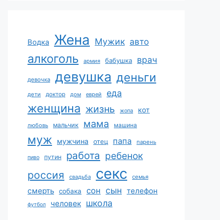
Жена
Мужик
авто
Водка
алкоголь
врач
бабушка
армия
девушка
деньги
девочка
еда
дети
доктор
дом
еврей
женщина
жизнь
кот
жопа
мама
мальчик
машина
любовь
муж
папа
мужчина
отец
парень
работа
ребенок
путин
пиво
секс
россия
свадьба
семья
сын
сон
смерть
телефон
собака
школа
человек
футбол