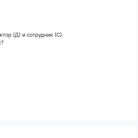
тор (Д) и сотрудник (С).
к?