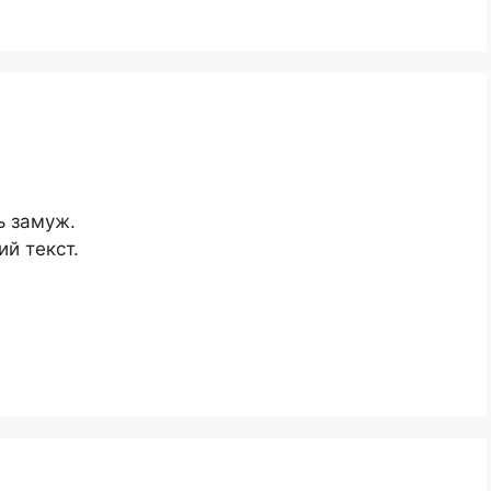
ь замуж.
й текст.