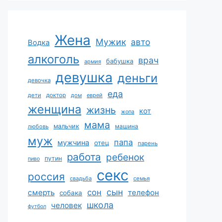
Жена
Мужик
авто
Водка
алкоголь
врач
бабушка
армия
девушка
деньги
девочка
еда
дети
доктор
дом
еврей
женщина
жизнь
кот
жопа
мама
мальчик
машина
любовь
муж
папа
мужчина
отец
парень
работа
ребенок
путин
пиво
секс
россия
свадьба
семья
сын
сон
смерть
телефон
собака
школа
человек
футбол