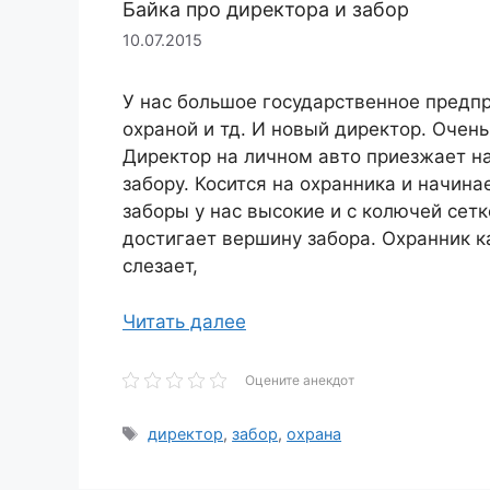
Байка про директора и забор
10.07.2015
У нас большое государственное предпр
охраной и тд. И новый директор. Очен
Директор на личном авто приезжает на
забору. Косится на охранника и начина
заборы у нас высокие и с колючей сет
достигает вершину забора. Охранник к
слезает,
Читать далее
Оцените анекдот
Метки
директор
,
забор
,
охрана