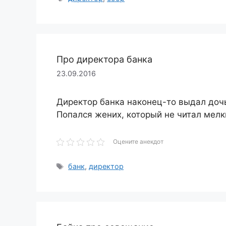
Про директора банка
23.09.2016
Директор банка наконец-то выдал доч
Попался жених, который не читал мелки
Оцените анекдот
Метки
банк
,
директор