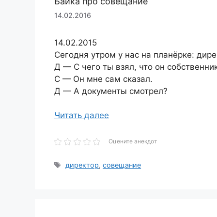
Байка про совещание
14.02.2016
14.02.2015
Сегодня утром у нас на планёрке: дирек
Д — С чего ты взял, что он собственни
С — Он мне сам сказал.
Д — А документы смотрел?
Читать далее
Оцените анекдот
Метки
директор
,
совещание