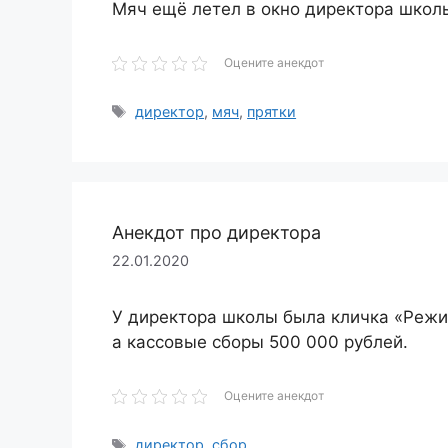
Мяч ещё летел в окно директора школы
Оцените анекдот
Метки
директор
,
мяч
,
прятки
Анекдот про директора
22.01.2020
У директора школы была кличка «Режис
а кассовые сборы 500 000 рублей.
Оцените анекдот
Метки
директор
,
сбор