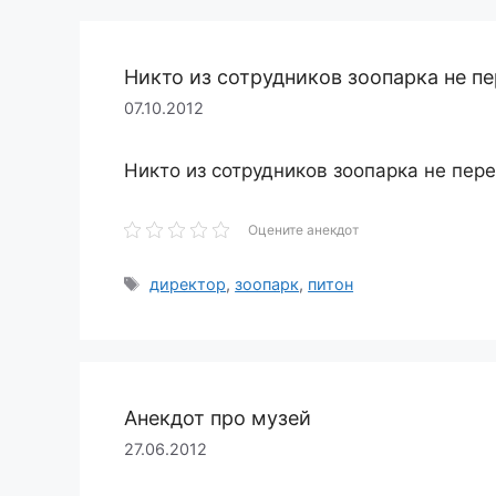
Никто из сотрудников зоопарка не пе
07.10.2012
Никто из сотрудников зоопарка не пере
Оцените анекдот
Метки
директор
,
зоопарк
,
питон
Анекдот про музей
27.06.2012