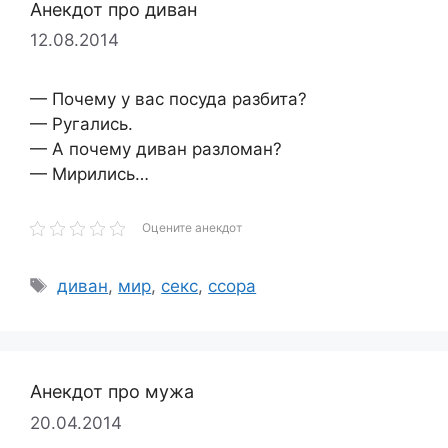
Анекдот про диван
12.08.2014
— Почему у вас посуда разбита?
— Ругались.
— А почему диван разломан?
— Мирились…
Оцените анекдот
Метки
диван
,
мир
,
секс
,
ссора
Анекдот про мужа
20.04.2014