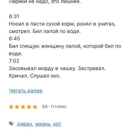
Лирики не надо, это лишнее.
6:31
Носил в пасти сухой корм, ронял в унитаз,
смотрел. Бил лапой по воде.
6:45
Бил спящую женщину лапой, которой бил по
воде.
7:02
Засовывал морду в чашку. Застревал.
Кричал. Слушал эхо.
Читать далее
5/5 - (1 голос)
Метки
диван
,
жизнь
,
кот