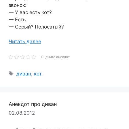
звонок:
— У вас есть кот?
— Есть.
— Серый? Полосатый?
Читать далее
Оцените анекдот
Метки
диван
,
кот
Анекдот про диван
02.08.2012