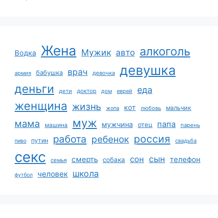
Жена
алкоголь
Мужик
авто
Водка
девушка
врач
бабушка
армия
девочка
деньги
еда
дети
доктор
дом
еврей
женщина
жизнь
кот
мальчик
жопа
любовь
муж
мама
папа
мужчина
отец
машина
парень
работа
россия
ребенок
путин
пиво
свадьба
секс
сын
сон
смерть
телефон
собака
семья
школа
человек
футбол