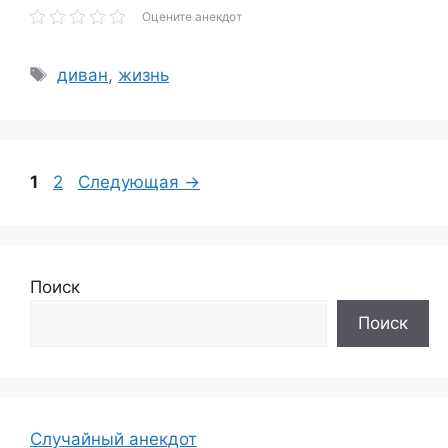
Оцените анекдот
Метки
диван
,
жизнь
Страница
Страница
1
2
Следующая
→
Поиск
Поиск
Случайный анекдот