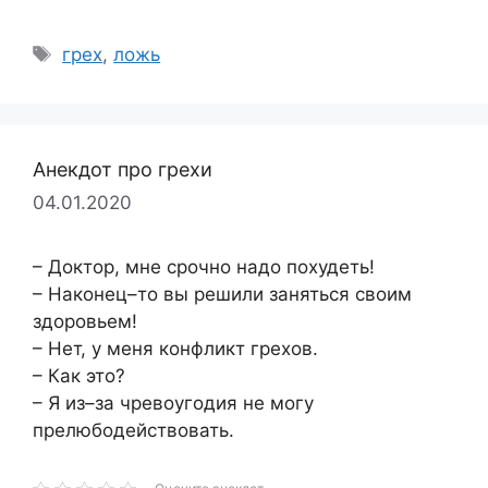
Метки
грех
,
ложь
Анекдот про грехи
04.01.2020
– Доктор, мне срочно надо похудеть!
– Наконец–то вы решили заняться своим
здоровьем!
– Нет, у меня конфликт грехов.
– Как это?
– Я из–за чревоугодия не могу
прелюбодействовать.