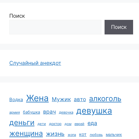
Поиск
Поиск
Случайный анекдот
Жена
алкоголь
Мужик
авто
Водка
девушка
врач
бабушка
армия
девочка
деньги
еда
дети
доктор
дом
еврей
женщина
жизнь
кот
мальчик
жопа
любовь