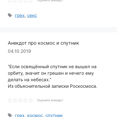
Оцените анекдот
Метки
грех
,
секс
Анекдот про космос и спутник
04.10.2019
“Если освящённый спутник не вышел на
орбиту, значит он грешен и нечего ему
делать на небесах.”
Из объяснительной записки Роскосмоса.
Оцените анекдот
Метки
грех
,
космос
,
спутник