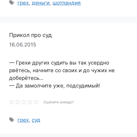
Метки
грех
,
деньги
,
шотландия
Прикол про суд
16.06.2015
— Грехи других судить вы так усердно
рвётесь, начните со своих и до чужих не
доберётесь…
— Да замолчите уже, подсудимый!
Оцените анекдот
Метки
грех
,
суд