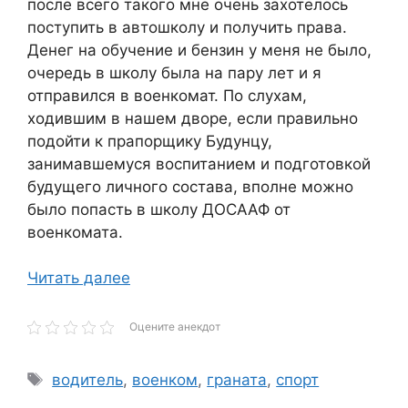
после всего такого мне очень захотелось
поступить в автошколу и получить права.
Денег на обучение и бензин у меня не было,
очередь в школу была на пару лет и я
отправился в военкомат. По слухам,
ходившим в нашем дворе, если правильно
подойти к прапорщику Будунцу,
занимавшемуся воспитанием и подготовкой
будущего личного состава, вполне можно
было попасть в школу ДОСААФ от
военкомата.
Читать далее
Оцените анекдот
Метки
водитель
,
военком
,
граната
,
спорт