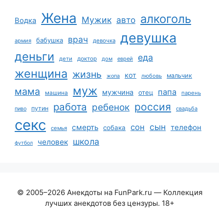
Жена
алкоголь
Мужик
авто
Водка
девушка
врач
бабушка
армия
девочка
деньги
еда
дети
доктор
дом
еврей
женщина
жизнь
кот
мальчик
жопа
любовь
муж
мама
папа
мужчина
отец
машина
парень
работа
россия
ребенок
путин
пиво
свадьба
секс
сын
сон
смерть
телефон
собака
семья
школа
человек
футбол
© 2005–2026 Анекдоты на FunPark.ru — Коллекция
лучших анекдотов без цензуры. 18+