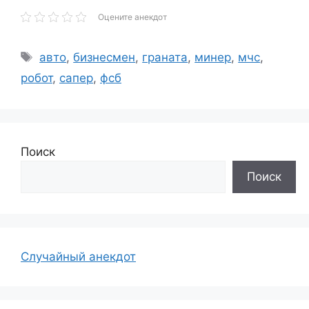
Оцените анекдот
Метки
авто
,
бизнесмен
,
граната
,
минер
,
мчс
,
робот
,
сапер
,
фсб
Поиск
Поиск
Случайный анекдот