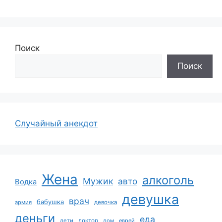
Поиск
Поиск
Случайный анекдот
Жена
алкоголь
Мужик
авто
Водка
девушка
врач
бабушка
армия
девочка
деньги
еда
дети
доктор
дом
еврей