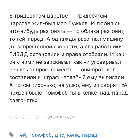
В тридевятом царстве — тридесятом
царстве жил-был мэр Лужков. И любил он
что-нибудь разгонять — то облака разгонит,
то гей-парад. А однажды разогнал машину
до запрещенной скорости, а его работники
ГИБДД остановили и права отобрали. И как
он с ними не заискивал, как ни уговаривал
решить вопрос на месте — они протокол
составили и штраф неслабый ему выписали.
А потом тихонько, на ушко, ему и говорят: «А
нехрен было, гомофоб ты в кепке, наш парад
разгонять».
Оцените анекдот
Метки
гей
,
гомофоб
,
дпс
,
кепк
,
парад