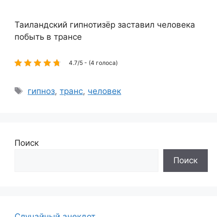
Таиландский гипнотизёр заставил человека
побыть в трансе
4.7/5 - (4 голоса)
Метки
гипноз
,
транс
,
человек
Поиск
Поиск
Случайный анекдот