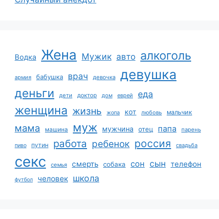
Жена
алкоголь
Мужик
авто
Водка
девушка
врач
бабушка
армия
девочка
деньги
еда
дети
доктор
дом
еврей
женщина
жизнь
кот
мальчик
жопа
любовь
муж
мама
папа
мужчина
отец
машина
парень
работа
россия
ребенок
путин
пиво
свадьба
секс
сын
сон
смерть
телефон
собака
семья
школа
человек
футбол