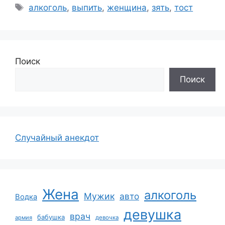
Метки
алкоголь
,
выпить
,
женщина
,
зять
,
тост
Поиск
Поиск
Случайный анекдот
Жена
алкоголь
Мужик
авто
Водка
девушка
врач
бабушка
армия
девочка