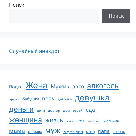
Поиск
Поиск
Случайный анекдот
Жена
алкоголь
Мужик
авто
Водка
девушка
врач
бабушка
армия
девочка
деньги
еда
дети
доктор
дом
еврей
женщина
жизнь
кот
мальчик
жопа
любовь
муж
мама
папа
мужчина
отец
машина
парень