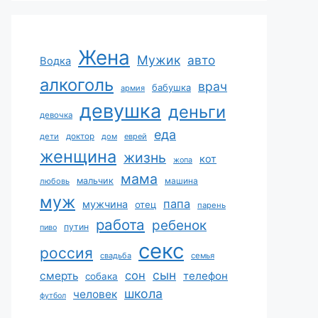
Жена
Мужик
авто
Водка
алкоголь
врач
бабушка
армия
девушка
деньги
девочка
еда
дети
доктор
дом
еврей
женщина
жизнь
кот
жопа
мама
мальчик
машина
любовь
муж
папа
мужчина
отец
парень
работа
ребенок
путин
пиво
секс
россия
свадьба
семья
сын
сон
смерть
телефон
собака
школа
человек
футбол