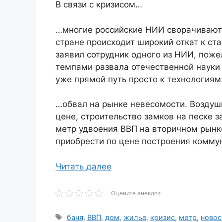
В связи с кризисом…
…многие российские НИИ сворачивают 
стране происходит широкий откат к с
заявил сотрудник одного из НИИ, поже
темпами развала отечественной науки 
уже прямой путь просто к технологиям
…обвал на рынке невесомости. Воздуш
цене, строительство замков на песке
метр удвоения ВВП на вторичном рын
приобрести по цене построения коммун
Читать далее
Оцените анекдот
Метки
баня
,
ВВП
,
дом
,
жилье
,
кризис
,
метр
,
новос