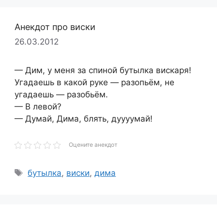
Анекдот про виски
26.03.2012
— Дим, у меня за спиной бутылка вискаря!
Угадаешь в какой руке — разопьём, не
угадаешь — разобьём.
— В левой?
— Думай, Дима, блять, дуууумай!
Оцените анекдот
Метки
бутылка
,
виски
,
дима