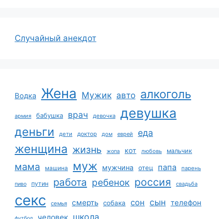
Случайный анекдот
Жена
алкоголь
Мужик
авто
Водка
девушка
врач
бабушка
армия
девочка
деньги
еда
дети
доктор
дом
еврей
женщина
жизнь
кот
мальчик
жопа
любовь
муж
мама
папа
мужчина
отец
машина
парень
работа
россия
ребенок
путин
пиво
свадьба
секс
сын
сон
смерть
телефон
собака
семья
школа
человек
футбол